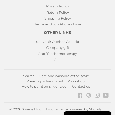
Privacy Policy
Return Policy
Shipping Policy
Terms and conditions of use
OTHER LINKS
Souvenir Quebec Canada
Company gift
Scarf for chemotherapy
Silk
Search
Care and washing of the scarf
Wearing or tying scarf
Workshop
How to paint on silk or wool
Contact us
Facebook
Pinterest
Instagr
You
© 2026
Soierie Huo
E-commerce powered by Shopify