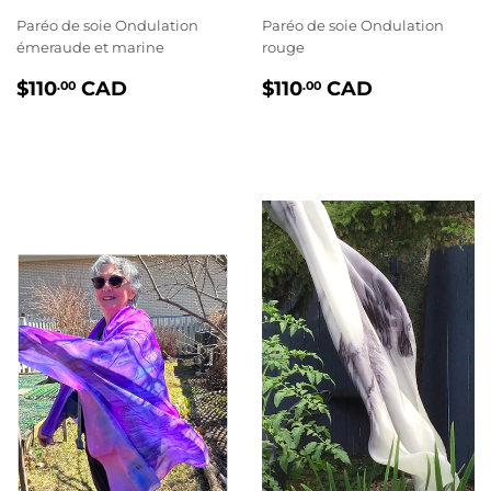
Paréo de soie Ondulation
Paréo de soie Ondulation
émeraude et marine
rouge
PRIX
$110.00
PRIX
$110.00
$110
CAD
$110
CAD
.00
.00
RÉGULIER
RÉGULIER