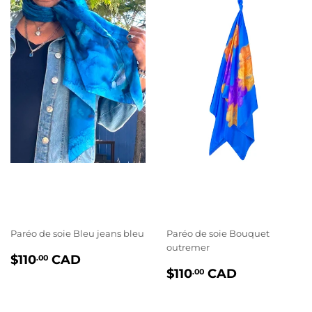
Paréo de soie Bleu jeans bleu
Paréo de soie Bouquet
outremer
PRIX
$110.00
$110
CAD
.00
PRIX
$110.00
RÉGULIER
$110
CAD
.00
RÉGULIER