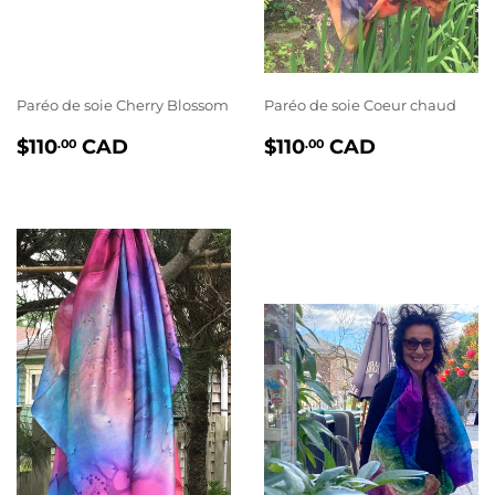
Paréo de soie Cherry Blossom
Paréo de soie Coeur chaud
PRIX
$110.00
PRIX
$110.00
$110
CAD
$110
CAD
.00
.00
RÉGULIER
RÉGULIER