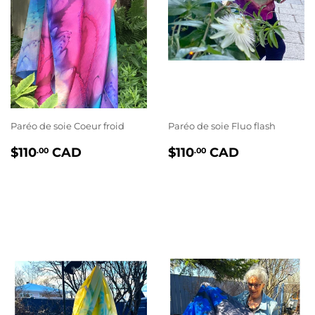
Paréo de soie Coeur froid
Paréo de soie Fluo flash
PRIX
$110.00
PRIX
$110.00
$110
CAD
$110
CAD
.00
.00
RÉGULIER
RÉGULIER