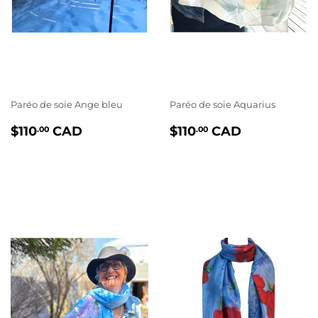
Paréo de soie Ange bleu
Paréo de soie Aquarius
PRIX
$110.00
PRIX
$110.00
$110
CAD
$110
CAD
.00
.00
RÉGULIER
RÉGULIER