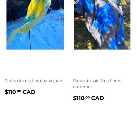
Paréo de soie Les beaux jours
Paréo de soie Noir fleurs
outremer
PRIX
$110.00
$110
CAD
.00
PRIX
$110.00
RÉGULIER
$110
CAD
.00
RÉGULIER