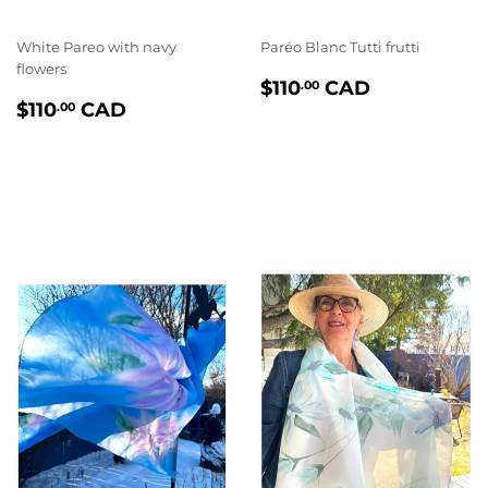
White Pareo with navy
Paréo Blanc Tutti frutti
flowers
PRIX
$110.00
$110
CAD
.00
PRIX
$110.00
RÉGULIER
$110
CAD
.00
RÉGULIER