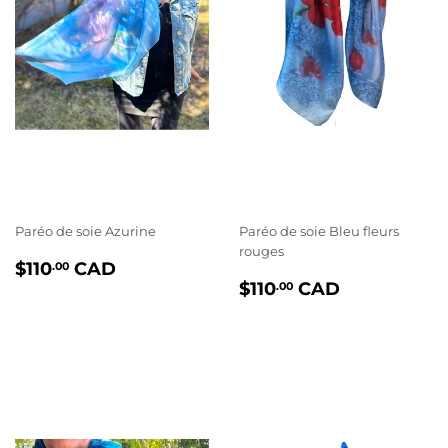
Paréo de soie Azurine
Paréo de soie Bleu fleurs
rouges
PRIX
$110.00
$110
CAD
.00
PRIX
$110.00
RÉGULIER
$110
CAD
.00
RÉGULIER