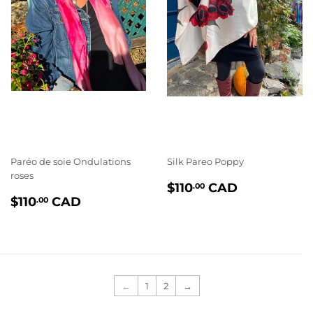
Paréo de soie Ondulations
Silk Pareo Poppy
roses
PRIX
$110.00
$110
CAD
.00
PRIX
$110.00
RÉGULIER
$110
CAD
.00
RÉGULIER
←
1
2
→